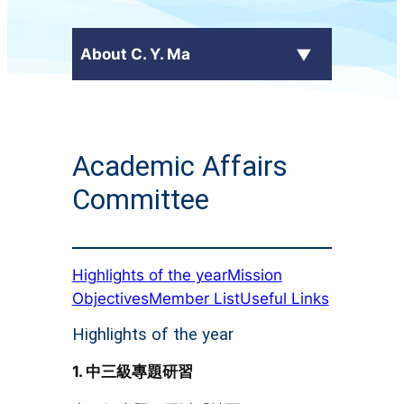
About C. Y. Ma
Latest News
Academic Affairs
+
School Profile
Committee
Principal's Message
School Calendar
Highlights of the year
Mission
Objectives
Member List
Useful Links
+
Administrative Committees
Highlights of the year
+
Publications
1. 中三級專題研習
Contact Us