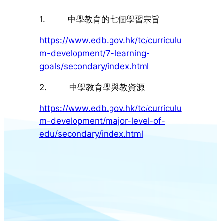
1. 中學教育的七個學習宗旨
https://www.edb.gov.hk/tc/curriculu
m-development/7-learning-
goals/secondary/index.html
2. 中學教育學與教資源
https://www.edb.gov.hk/tc/curriculu
m-development/major-level-of-
edu/secondary/index.html