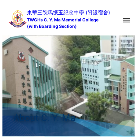
Skip
東華三院馬振玉紀念中學 (附設宿舍)
to
TWGHs C. Y. Ma Memorial College
content
(with Boarding Section)
About C. Y. Ma