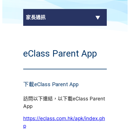
家長通訊
eClass Parent App
eClass Parent App
學校通告
下載eClass Parent App
訪問以下連結，以下載eClass Parent
App
https://eclass.com.hk/apk/index.ph
p