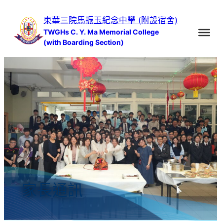
跳
東華三院馬振玉紀念中學 (附設宿舍)
至
TWGHs C. Y. Ma Memorial College
主
(with Boarding Section)
要
內
容
家長通訊