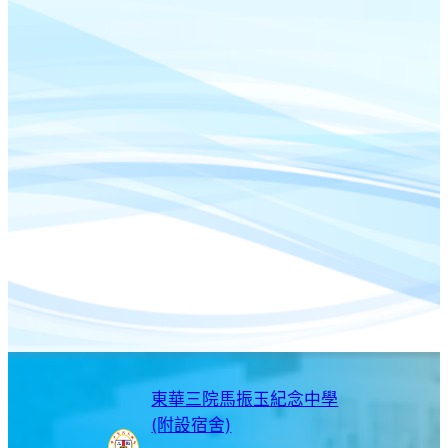
東華三院馬振玉紀念中學
(附設宿舍)