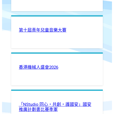
第十屆青年兒童音樂大賽
香港機械人盛會2026
「NStudio 同心・共創・護國安」國安
推廣計劃書比賽季軍