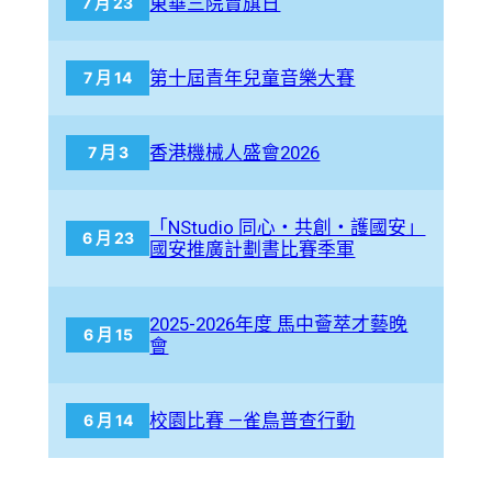
東華三院賣旗日
7 月 23
第十屆青年兒童音樂大賽
7 月 14
香港機械人盛會2026
7 月 3
「NStudio 同心・共創・護國安」
6 月 23
國安推廣計劃書比賽季軍
2025-2026年度 馬中薈萃才藝晚
6 月 15
會
校園比賽 —雀鳥普查行動
6 月 14