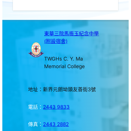
東華三院馬振玉紀念中學
(附設宿舍)
TWGHs C. Y. Ma
Memorial College
地址：新界元朗坳頭友善街3號
電話：
2443 9833
傳真：
2443 2882