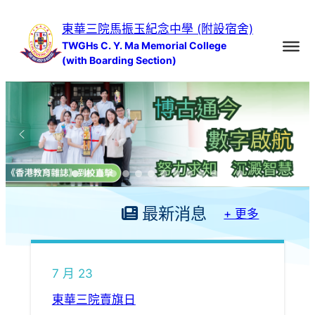
跳
東華三院馬振玉紀念中學 (附設宿舍)
至
TWGHs C. Y. Ma Memorial College
主
(with Boarding Section)
要
內
容
最新消息
+ 更多
7 月 23
東華三院賣旗日