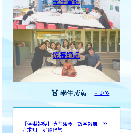
學生資訊
家長通訊
學生成就
+ 更多
【傳媒報導】博古通今 數字啟航 努
力求知 沉澱智慧