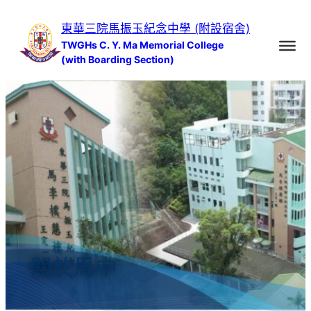
跳
東華三院馬振玉紀念中學 (附設宿舍)
至
TWGHs C. Y. Ma Memorial College
主
(with Boarding Section)
要
內
容
關於馬中