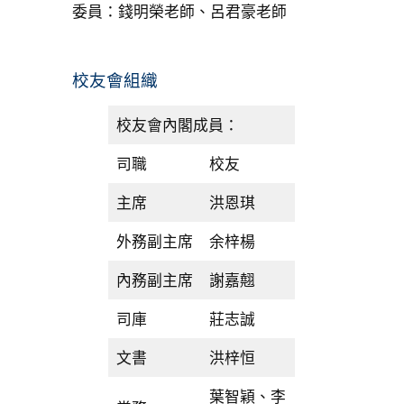
委員：錢明榮老師、呂君豪老師
校友會組織
校友會內閣成員：
司職
校友
主席
洪恩琪
外務副主席
余梓楊
內務副主席
謝嘉翹
司庫
莊志誠
文書
洪梓恒
葉智穎、李