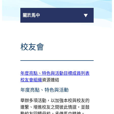
關於馬中
最新消息
校友會
+
學校資料
校長的話
年度亮點、特色與活動
目標
成員列表
校曆表
校友會組織
資源連結
+
行政架構
年度亮點、特色與活動
+
刊物
舉辦多項活動，以加強本校與校友的
連繫、增進校友之間彼此情誼，並鼓
聯絡我們
勵校友回饋母校，承傳馬中精神。