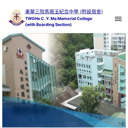
跳
東華三院馬振玉紀念中學 (附設宿舍)
至
TWGHs C. Y. Ma Memorial College
主
(with Boarding Section)
要
內
容
關於馬中