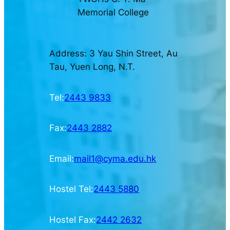
Memorial College
Address: 3 Yau Shin Street, Au
Tau, Yuen Long, N.T.
Tel:
2443 9833
Fax:
2443 2882
Email:
mail1@cyma.edu.hk
Hostel Tel:
2443 5880
Hostel Fax:
2442 2632