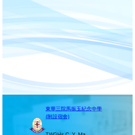
東華三院馬振玉紀念中學
(附設宿舍)
TWGHs C. Y. Ma