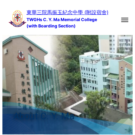
Skip
東華三院馬振玉紀念中學 (附設宿舍)
to
TWGHs C. Y. Ma Memorial College
content
(with Boarding Section)
About C. Y. Ma