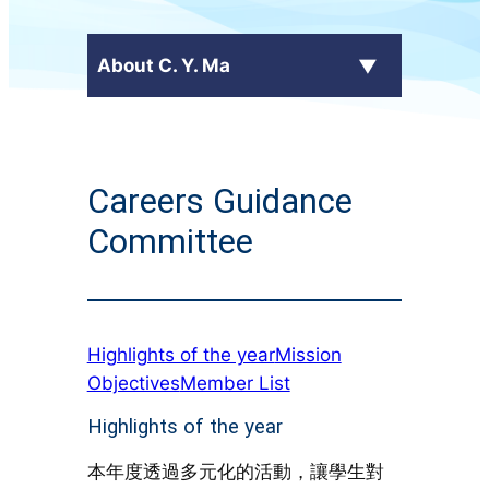
About C. Y. Ma
Latest News
Careers Guidance
+
School Profile
Committee
Principal's Message
School Calendar
Highlights of the year
Mission
+
Administrative Committees
Objectives
Member List
+
Publications
Highlights of the year
本年度透過多元化的活動，讓學生對
Contact Us