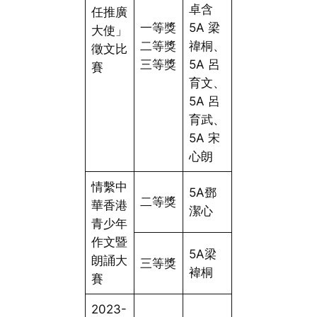
卓含
任推廣
一等獎
5A 梁
大使」
二等獎
禕桐、
徵文比
三等獎
5A 呂
賽
育文、
5A 呂
育武、
5A 宋
心朗
情繫中
5A鄧
二等獎
華香港
潔心
青少年
作文暨
5A梁
朗誦大
三等獎
褘桐
賽
2023-