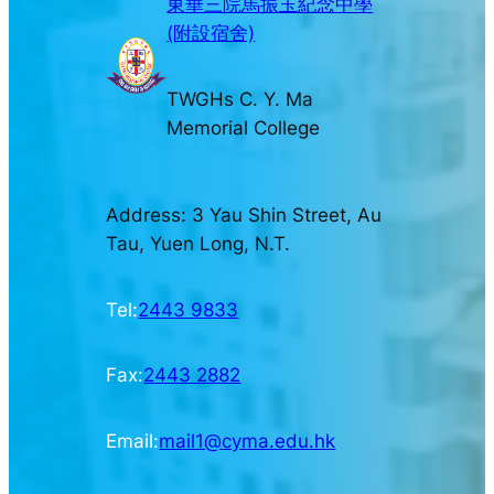
東華三院馬振玉紀念中學
(附設宿舍)
TWGHs C. Y. Ma
Memorial College
Address: 3 Yau Shin Street, Au
Tau, Yuen Long, N.T.
Tel:
2443 9833
Fax:
2443 2882
Email:
mail1@cyma.edu.hk