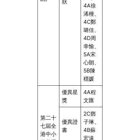
狀
4A徐
浠橦、
4C鄭
璐佳、
4D周
幸愉、
5A宋
心朗、
5B陳
穩媛
優異星
4A程
獎
文匯
2C鄧
第二十
優異證
子琳、
七屆全
書
4B蘇
港中小
宏遠