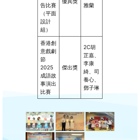
優異獎
告比賽
雅蘭
（平面
設計
組）
香港創
2C胡
意戲劇
芷嘉、
節
李康
2025
傑出獎
綺、司
成語故
養心、
事演出
鄧子琳
比賽