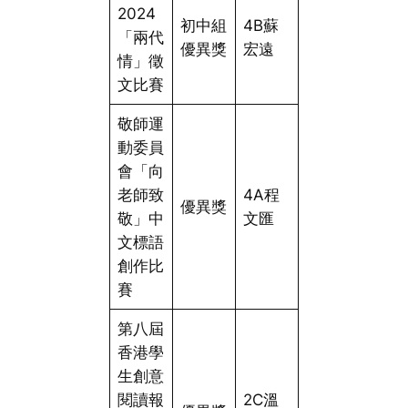
2024
初中組
4B蘇
「兩代
優異獎
宏遠
情」徵
文比賽
敬師運
動委員
會「向
老師致
4A程
優異獎
敬」中
文匯
文標語
創作比
賽
第八屆
香港學
生創意
閱讀報
2C溫