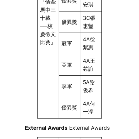
優異獎
「情牽
安琪
馬中三
十載
3C張
優異獎
──校
惠瑩
慶徵文
4A徐
比賽」
冠軍
紫惠
4A王
亞軍
芯誼
5A謝
季軍
俊希
4A何
優異獎
一淳
External Awards
External Awards