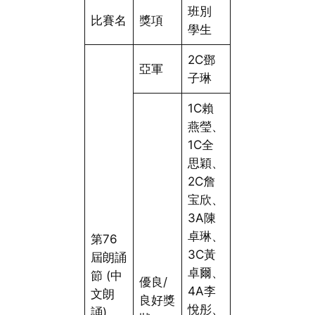
班別
比賽名
獎項
學生
2C鄧
亞軍
子琳
1C賴
燕瑩、
1C全
思穎、
2C詹
宝欣、
3A陳
卓琳、
第76
3C黃
屆朗誦
卓爾、
節 (中
優良/
4A李
文朗
良好獎
悅彤、
誦)