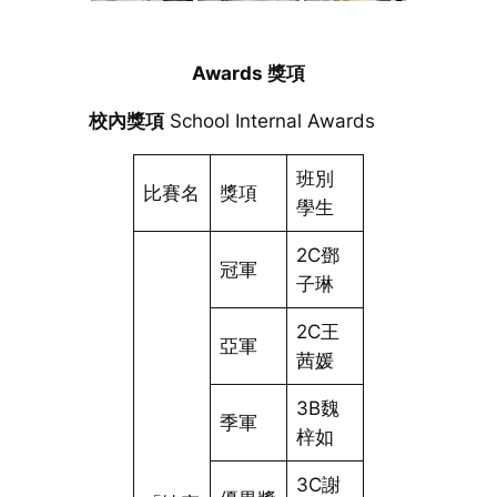
Awards 獎項
校內獎項
School Internal Awards
班別
比賽名
獎項
學生
2C鄧
冠軍
子琳
2C王
亞軍
茜媛
3B魏
季軍
梓如
3C謝