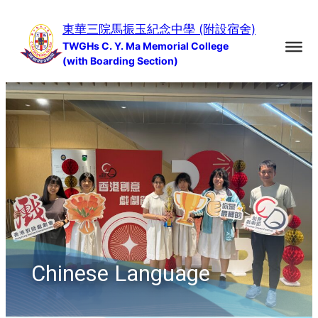
Skip
東華三院馬振玉紀念中學 (附設宿舍)
to
TWGHs C. Y. Ma Memorial College
content
(with Boarding Section)
Chinese Language