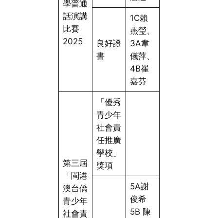
學普通
話演講
1C賴
比賽
燕瑩、
2025
良好證
3A韋
書
儀萍、
4B崔
嘉芬
「優秀
青少年
社會責
任推廣
學校」
第三屆
獎項
「閩港
5A謝
澳台僑
俊希
青少年
5B 陳
社會責