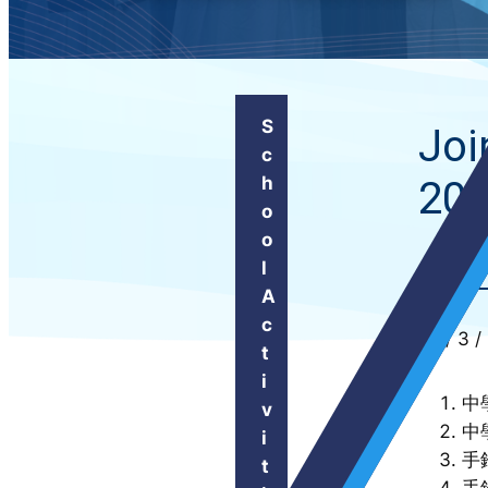
S
Joi
c
h
20
o
o
l
A
c
28 / 3 
t
i
中
v
中
i
手
t