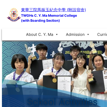
Skip
東華三院馬振玉紀念中學 (附設宿舍)
to
TWGHs C. Y. Ma Memorial College
content
(with Boarding Section)
About C. Y. Ma
Admission
Curri
School Activities