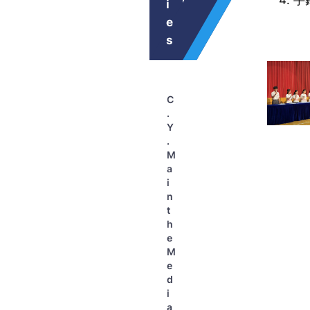
手
i
e
s
C
.
Y
.
M
a
i
n
t
h
e
M
e
d
i
a