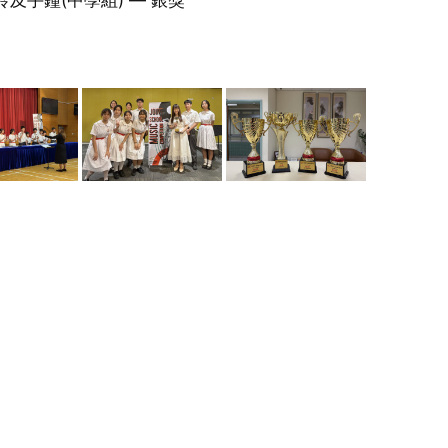
鈴及手鐘(中學組) — 銀獎