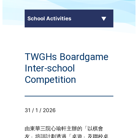
School Activities
C.Y. Ma in the Media
TWGHs Boardgame
External Awards
Inter-school
School Activities
Competition
Students' Work
CampusTV
31 / 1 / 2026
Honor Roll
由東華三院心瑜軒主辦的「以棋會
友」培訓計劃透過「桌遊」及聯校桌