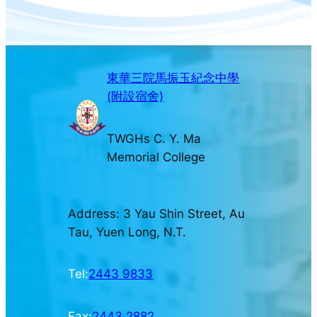
東華三院馬振玉紀念中學
(附設宿舍)
TWGHs C. Y. Ma
Memorial College
Address: 3 Yau Shin Street, Au
Tau, Yuen Long, N.T.
Tel:
2443 9833
Fax:
2443 2882