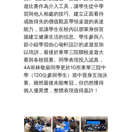
遊比賽作為介入工具，讓學生從中學
習與他人相處的技巧、建立正面看待
成敗得失的價值觀及帶領桌遊的表達
能力，並讓學生在校內以朋輩身份宣
揚建立健康生活的信息。學生參與八
節小組學習由心瑜軒設計的桌遊並加
以培訓，最後於東華三院聯校桌遊大
賽與各校競賽。同學表現投入認真，
4A班林敬燊同學更於10所東華三院中
學（120位參與學生）當中晉身五強決
賽。雖然最後未能奪冠，但仍然獲得
個人優異獎，整體表現值得嘉許！