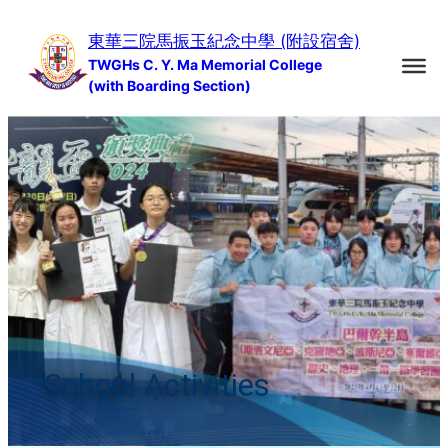
Skip
東華三院馬振玉紀念中學 (附設宿舍)
to
TWGHs C. Y. Ma Memorial College
content
(with Boarding Section)
School Activities