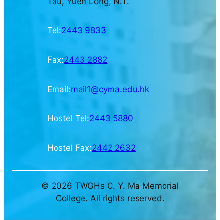
Tau, Yuen Long, N.T.
Tel:
2443 9833
Fax:
2443 2882
Email:
mail1@cyma.edu.hk
Hostel Tel:
2443 5880
Hostel Fax:
2442 2632
© 2026 TWGHs C. Y. Ma Memorial
College. All rights reserved.