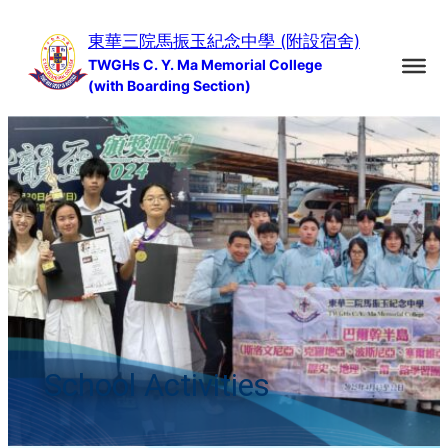
Skip
東華三院馬振玉紀念中學 (附設宿舍)
to
TWGHs C. Y. Ma Memorial College
content
(with Boarding Section)
School Activities