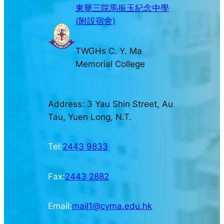
東華三院馬振玉紀念中學
(附設宿舍)
TWGHs C. Y. Ma
Memorial College
Address: 3 Yau Shin Street, Au
Tau, Yuen Long, N.T.
Tel:
2443 9833
Fax:
2443 2882
Email:
mail1@cyma.edu.hk