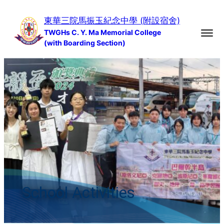
Skip
東華三院馬振玉紀念中學 (附設宿舍)
to
TWGHs C. Y. Ma Memorial College
content
(with Boarding Section)
School Activities