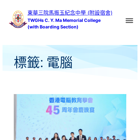
跳
東華三院馬振玉紀念中學 (附設宿舍)
至
TWGHs C. Y. Ma Memorial College
主
(with Boarding Section)
要
內
容
標籤:
電腦