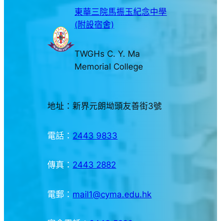
東華三院馬振玉紀念中學
(附設宿舍)
TWGHs C. Y. Ma
Memorial College
地址：新界元朗坳頭友善街3號
電話：
2443 9833
傳真：
2443 2882
電郵：
mail1@cyma.edu.hk