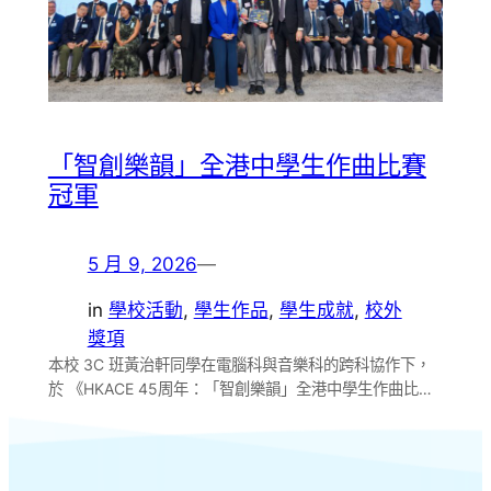
「智創樂韻」全港中學生作曲比賽
冠軍
5 月 9, 2026
—
in
學校活動
, 
學生作品
, 
學生成就
, 
校外
獎項
本校 3C 班黃治軒同學在電腦科與音樂科的跨科協作下，
於 《HKACE 45周年：「智創樂韻」全港中學生作曲比…