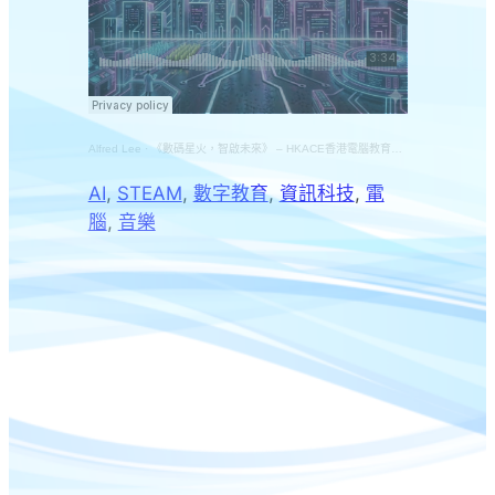
Alfred Lee
·
《數碼星火，智啟未來》 – HKACE香港電腦教育學會45周年主題曲 冠軍作品
AI
, 
STEAM
, 
數字教育
, 
資訊科技
, 
電
腦
, 
音樂