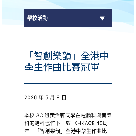
學校活動
傳媒報導
「智創樂韻」全港中
校外獎項
學生作曲比賽冠軍
學校活動
學生作品
2026 年 5 月 9 日
校園電視台
本校 3C 班黃治軒同學在電腦科與音樂
榮譽榜
科的跨科協作下，於 《HKACE 45周
年：「智創樂韻」全港中學生作曲比