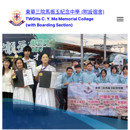
跳
東華三院馬振玉紀念中學 (附設宿舍)
至
TWGHs C. Y. Ma Memorial College
主
(with Boarding Section)
要
內
容
學校活動