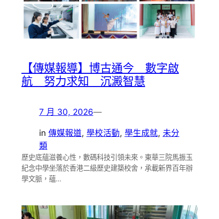
【傳媒報導】博古通今 數字啟
航 努力求知 沉澱智慧
7 月 30, 2026
—
in
傳媒報道
, 
學校活動
, 
學生成就
, 
未分
類
歷史底蘊滋養心性，數碼科技引領未來。東華三院馬振玉
紀念中學坐落於香港二級歷史建築校舍，承載新界百年辦
學文脈，蘊…