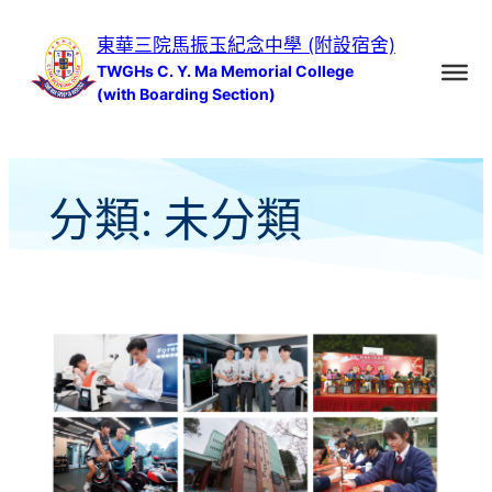
跳
東華三院馬振玉紀念中學 (附設宿舍)
至
TWGHs C. Y. Ma Memorial College
主
(with Boarding Section)
要
內
容
分類:
未分類