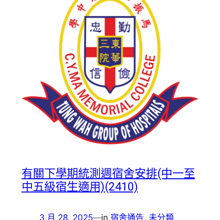
有關下學期統測週宿舍安排(中一至
中五級宿生適用)(2410)
3 月 28, 2025
—
in
宿舍通告
, 
未分類