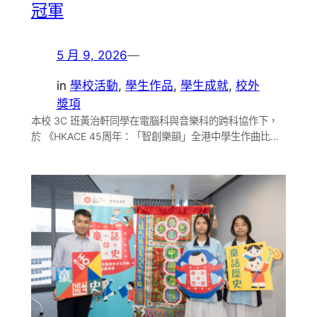
冠軍
5 月 9, 2026
—
in
學校活動
, 
學生作品
, 
學生成就
, 
校外
獎項
本校 3C 班黃治軒同學在電腦科與音樂科的跨科協作下，
於 《HKACE 45周年：「智創樂韻」全港中學生作曲比…