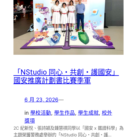
「NStudio 同心・共創・護國安」
國安推廣計劃書比賽季軍
6 月 23, 2026
—
in
學校活動
, 
學生作品
, 
學生成就
, 
校外
獎項
2C 紀新悅、張詩穎及鍾慧祺同學以「國安 x 鑑證科學」為
主題榮獲警務處舉辦的「NStudio 同心・共創・護…