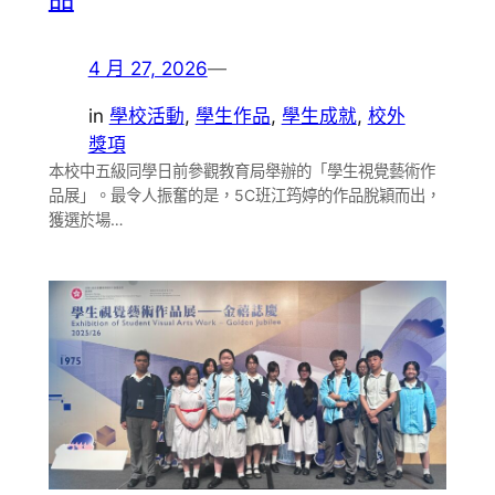
4 月 27, 2026
—
in
學校活動
, 
學生作品
, 
學生成就
, 
校外
獎項
本校中五級同學日前參觀教育局舉辦的「學生視覺藝術作
品展」。最令人振奮的是，5C班江筠婷的作品脫穎而出，
獲選於場…