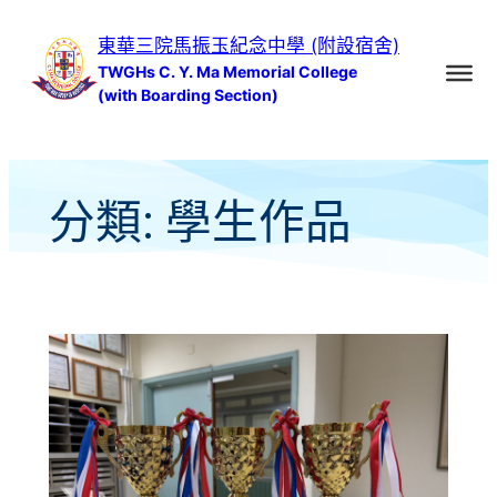
跳
東華三院馬振玉紀念中學 (附設宿舍)
至
TWGHs C. Y. Ma Memorial College
主
(with Boarding Section)
要
內
容
分類:
學生作品