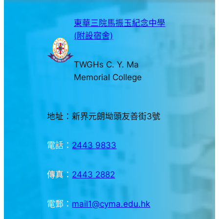
東華三院馬振玉紀念中學
(附設宿舍)
TWGHs C. Y. Ma
Memorial College
地址：新界元朗坳頭友善街3號
電話：
2443 9833
傳真：
2443 2882
電郵：
mail1@cyma.edu.hk