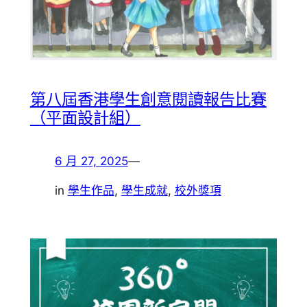
第八屆香港學生創意閱讀報告比賽
（平面設計組）
6 月 27, 2025
—
in
學生作品
, 
學生成就
, 
校外獎項