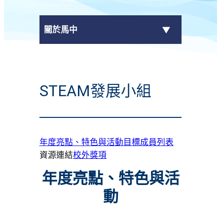
關於馬中
最新消息
STEAM發展小組
+
學校資料
校長的話
年度亮點、特色與活動
目標
成員列表
校曆表
資源連結
校外獎項
+
行政架構
年度亮點、特色與活
+
刊物
動
聯絡我們