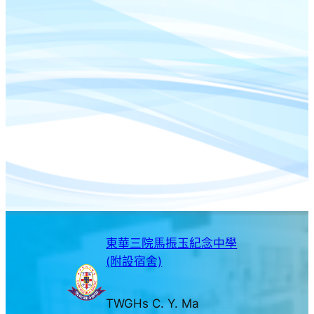
東華三院馬振玉紀念中學
(附設宿舍)
TWGHs C. Y. Ma