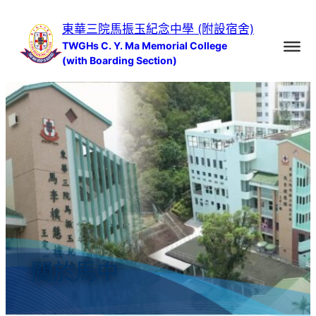
跳
東華三院馬振玉紀念中學 (附設宿舍)
至
TWGHs C. Y. Ma Memorial College
主
(with Boarding Section)
要
內
容
關於馬中