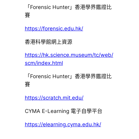
「Forensic Hunter」香港學界鑑證比
賽
https://forensic.edu.hk/
香港科學館網上資源
https://hk.science.museum/tc/web/
scm/index.html
「Forensic Hunter」香港學界鑑證比
賽
https://scratch.mit.edu/
CYMA E-Learning 電子自學平台
https://elearning.cyma.edu.hk/