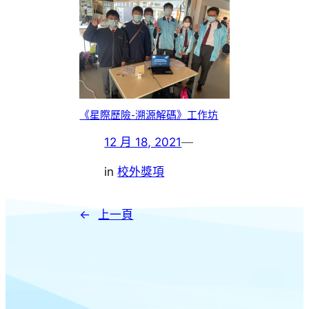
《星際歷險-溯源解碼》工作坊
12 月 18, 2021
—
in
校外獎項
←
上一頁