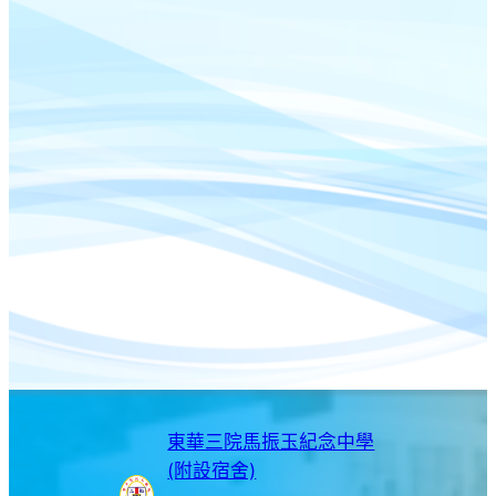
東華三院馬振玉紀念中學
(附設宿舍)