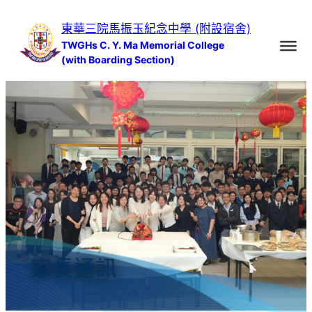
跳
東華三院馬振玉紀念中學 (附設宿舍)
至
TWGHs C. Y. Ma Memorial College
主
(with Boarding Section)
要
內
容
家長通訊