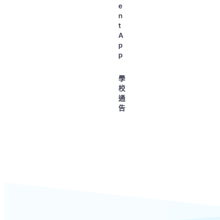
e
n
t
A
p
p
學
校
通
告