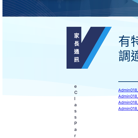
家
有
長
通
調
訊
e
Admin
C
Admin
l
Admin
a
Admin
s
s
P
a
r