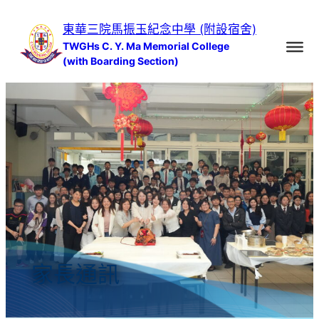
跳
東華三院馬振玉紀念中學 (附設宿舍)
至
TWGHs C. Y. Ma Memorial College
主
(with Boarding Section)
要
內
容
家長通訊