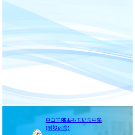
東華三院馬振玉紀念中學
(附設宿舍)