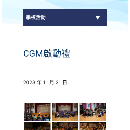
學校活動
傳媒報導
CGM啟動禮
校外獎項
學校活動
2023 年 11 月 21 日
學生作品
校園電視台
榮譽榜