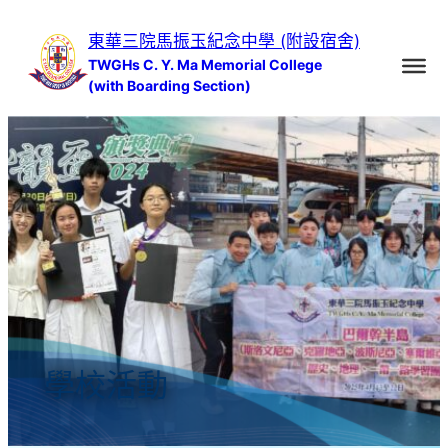
跳
東華三院馬振玉紀念中學 (附設宿舍)
至
TWGHs C. Y. Ma Memorial College
主
(with Boarding Section)
要
內
容
學校活動