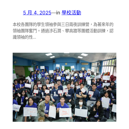
5 月 4, 2025
—
in
學校活動
本校各團隊的學生領袖參與三日兩夜訓練營，為著來年的
領袖團隊奮鬥。通過涉石澗、攀高牆等團體活動訓練，認
識領袖的性…