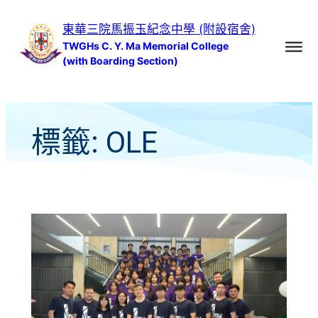
跳
東華三院馬振玉紀念中學 (附設宿舍)
至
TWGHs C. Y. Ma Memorial College
主
(with Boarding Section)
要
內
容
標籤:
OLE