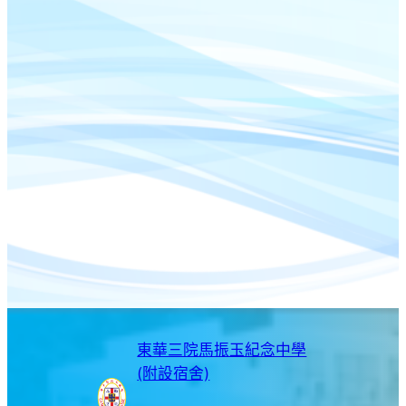
東華三院馬振玉紀念中學
(附設宿舍)