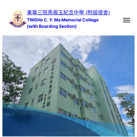
跳
東華三院馬振玉紀念中學 (附設宿舍)
至
TWGHs C. Y. Ma Memorial College
主
(with Boarding Section)
要
內
容
宿舍