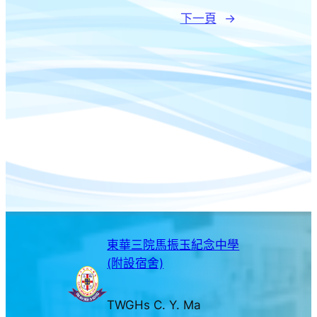
下一頁
→
東華三院馬振玉紀念中學
(附設宿舍)
TWGHs C. Y. Ma