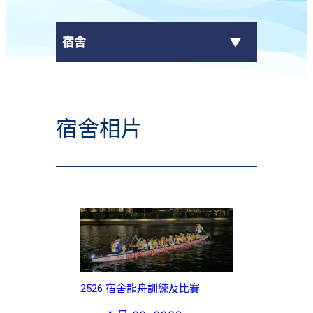
宿舍
服務簡介
宿舍相片
宿舍最新消息
申請宿位
宿舍相片
宿舍電視
宿舍通告
2526 宿舍龍舟訓練及比賽
宿生分享