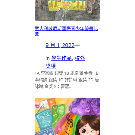
意大利威尼斯國際青少年繪畫比
賽
9 月 1, 2022
—
in
學生作品
, 
校外
獎項
1A 李富霖 銀獎 1B 周璟晹 金獎 1B
李晴鈞 銀獎 1C 許詩琳 銀獎 2D 唐
詠琳 金獎 2D 曹熙…