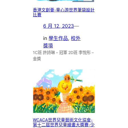
香港文創薈-童心游世界筆袋設計
比賽
6 月 12, 2023
—
in
學生作品
, 
校外
獎項
1C班 許詩琳 – 冠軍 2D班 李悅彤 –
金獎
WCACA世界兒童藝術文化協會-
第十二屆世界兒童繪畫大獎賽-少