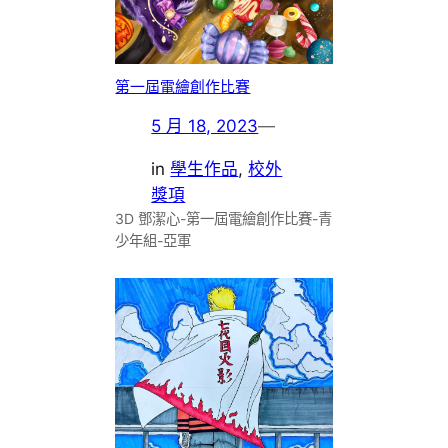
第一屆電繪創作比賽
5 月 18, 2023
—
in
學生作品
, 
校外
獎項
3D 鄧潔心-第一屆電繪創作比賽-青
少年組-亞軍