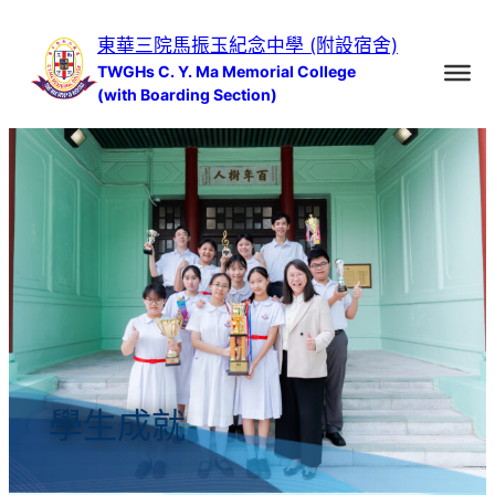
跳
東華三院馬振玉紀念中學 (附設宿舍)
至
TWGHs C. Y. Ma Memorial College
主
(with Boarding Section)
要
內
容
學生成就