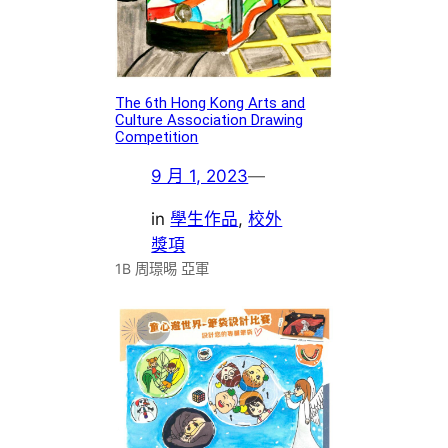
The 6th Hong Kong Arts and
Culture Association Drawing
Competition
9 月 1, 2023
—
in
學生作品
, 
校外
獎項
1B 周璟晹 亞軍