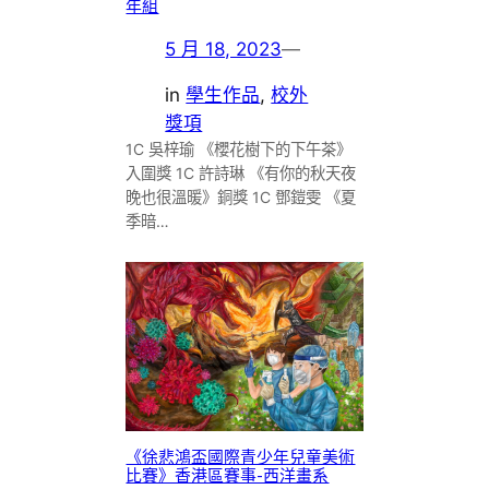
年組
5 月 18, 2023
—
in
學生作品
, 
校外
獎項
1C 吳梓瑜 《櫻花樹下的下午茶》
入圍獎 1C 許詩琳 《有你的秋天夜
晚也很溫暖》銅獎 1C 鄧鎧雯 《夏
季暗…
《徐悲鴻盃國際青少年兒童美術
比賽》香港區賽事-西洋畫系