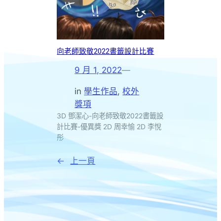
向老師致敬2022書籤設計比賽
9 月 1, 2022
—
in
學生作品
, 
校外
獎項
3D 鄧潔心-向老師致敬2022書籤設
計比賽-優異獎 2D 周幸愉 2D 李悅
彤
←
上一頁