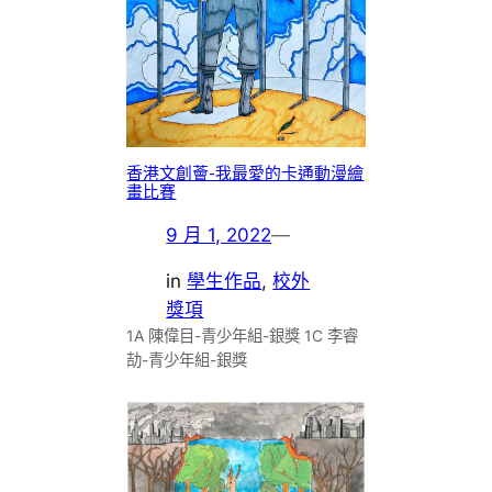
香港文創薈-我最愛的卡通動漫繪
畫比賽
9 月 1, 2022
—
in
學生作品
, 
校外
獎項
1A 陳偉目-青少年組-銀獎 1C 李睿
劼-青少年組-銀獎