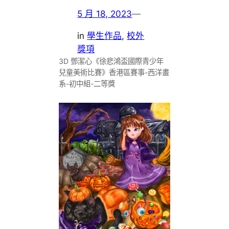
5 月 18, 2023
—
in
學生作品
, 
校外
獎項
3D 鄧潔心《徐悲鴻盃國際青少年
兒童美術比賽》香港區賽事-西洋畫
系-初中組-二等獎