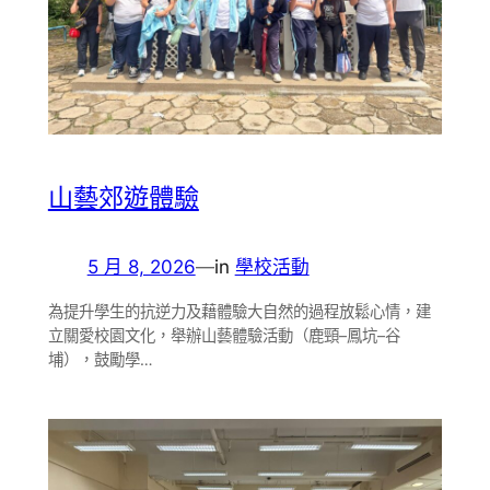
山藝郊遊體驗
5 月 8, 2026
—
in
學校活動
為提升學生的抗逆力及藉體驗大自然的過程放鬆心情，建
立關愛校園文化，舉辦山藝體驗活動（鹿頸–鳳坑–谷
埔），鼓勵學…