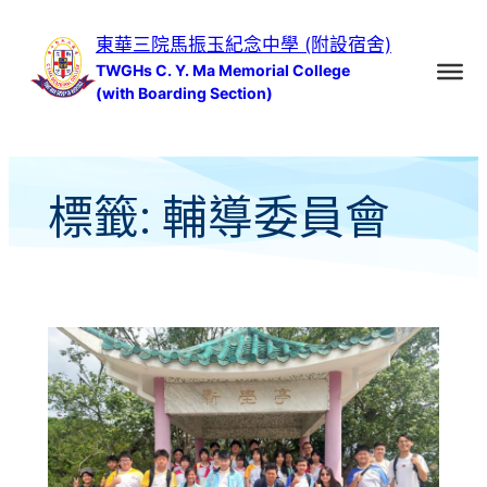
跳
東華三院馬振玉紀念中學 (附設宿舍)
至
TWGHs C. Y. Ma Memorial College
主
(with Boarding Section)
要
內
容
標籤:
輔導委員會