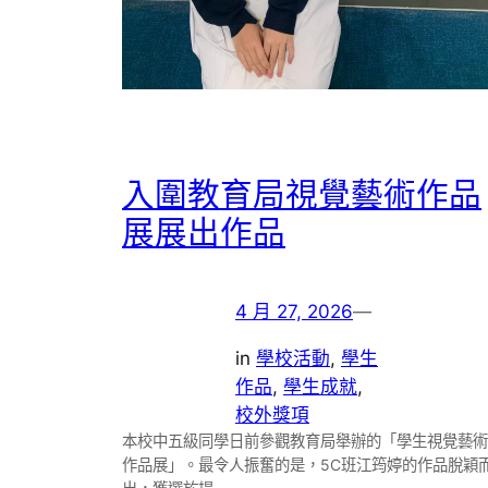
入圍教育局視覺藝術作品
展展出作品
4 月 27, 2026
—
in
學校活動
, 
學生
作品
, 
學生成就
, 
校外獎項
本校中五級同學日前參觀教育局舉辦的「學生視覺藝術
作品展」。最令人振奮的是，5C班江筠婷的作品脫穎