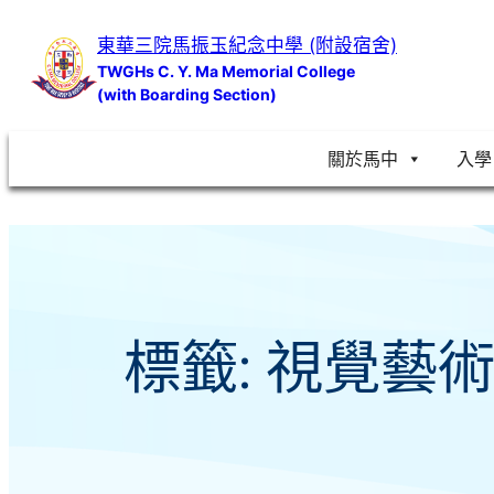
跳
東華三院馬振玉紀念中學 (附設宿舍)
至
TWGHs C. Y. Ma Memorial College
主
(with Boarding Section)
要
內
關於馬中
入學
容
標籤:
視覺藝