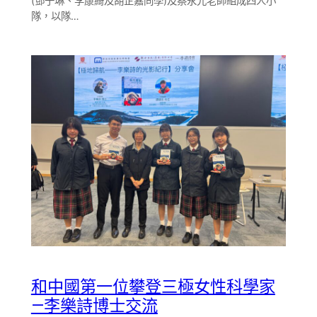
(鄧子琳、李康綺及胡芷嘉同學)及蔡永光老師組成四人小
隊，以隊…
和中國第一位攀登三極女性科學家
—李樂詩博士交流