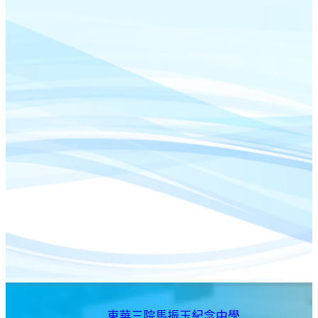
東華三院馬振玉紀念中學