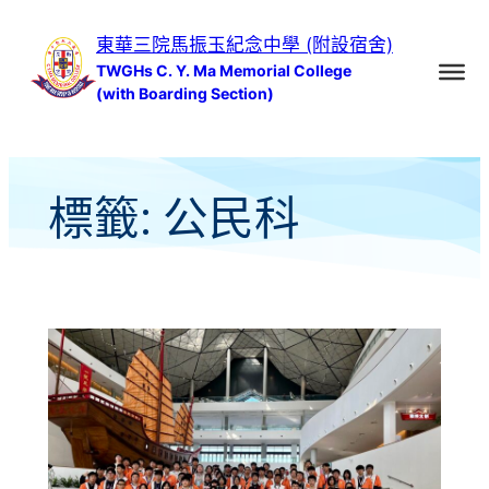
跳
東華三院馬振玉紀念中學 (附設宿舍)
至
TWGHs C. Y. Ma Memorial College
主
(with Boarding Section)
要
內
容
標籤:
公民科