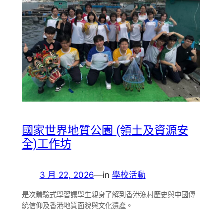
國家世界地質公園 (領土及資源安
全)工作坊
3 月 22, 2026
—
in
學校活動
是次體驗式學習讓學生親身了解到香港漁村歷史與中國傳
統信仰及香港地質面貌與文化遺產。