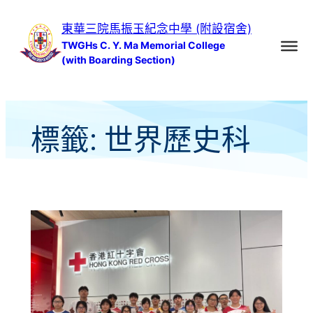
跳
東華三院馬振玉紀念中學 (附設宿舍)
至
TWGHs C. Y. Ma Memorial College
主
(with Boarding Section)
要
內
容
標籤:
世界歷史科