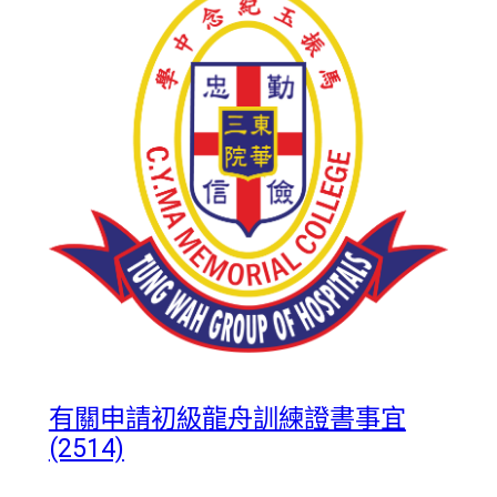
有關申請初級龍舟訓練證書事宜
(2514)