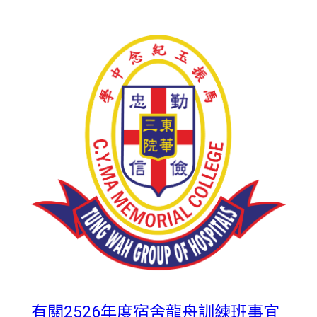
有關2526年度宿舍龍舟訓練班事宜