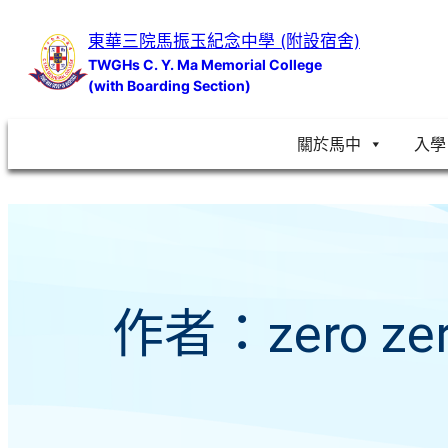
跳
東華三院馬振玉紀念中學 (附設宿舍)
至
TWGHs C. Y. Ma Memorial College
主
(with Boarding Section)
要
內
關於馬中
入學
容
作者：
zero ze