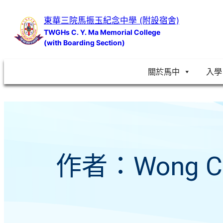
跳
東華三院馬振玉紀念中學 (附設宿舍)
至
TWGHs C. Y. Ma Memorial College
主
(with Boarding Section)
要
內
關於馬中
入學
容
作者：
Wong C