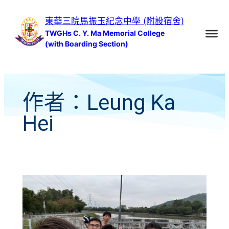
跳
東華三院馬振玉紀念中學 (附設宿舍)
至
TWGHs C. Y. Ma Memorial College
主
(with Boarding Section)
要
內
容
作者：
Leung Ka
Hei