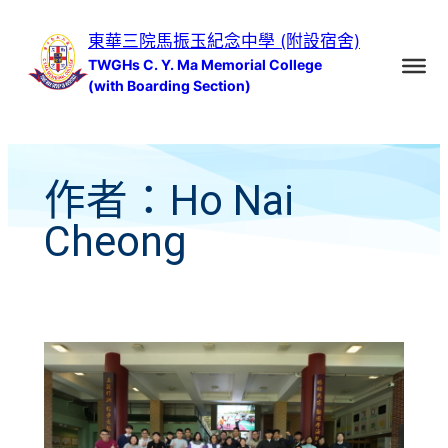
跳
東華三院馬振玉紀念中學 (附設宿舍)
至
TWGHs C. Y. Ma Memorial College
主
(with Boarding Section)
要
內
容
作者：
Ho Nai
Cheong