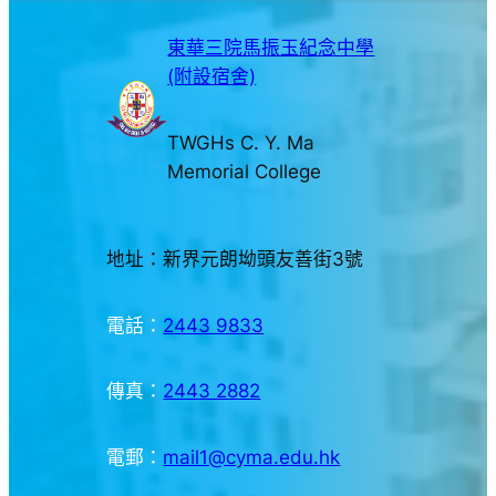
東華三院馬振玉紀念中學
(附設宿舍)
TWGHs C. Y. Ma
Memorial College
地址：新界元朗坳頭友善街3號
電話：
2443 9833
傳真：
2443 2882
電郵：
mail1@cyma.edu.hk