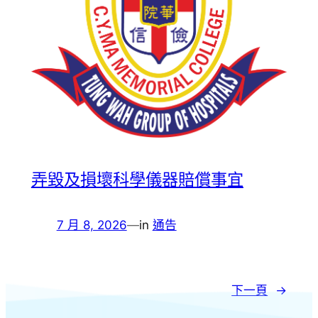
弄毀及損壞科學儀器賠償事宜
7 月 8, 2026
—
in
通告
下一頁
→