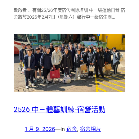
敬啟者： 有關25/26年度宿舍團隊培訓 中一級運動日營 宿
舍將於2026年2月7日（星期六）舉行中一級宿生團…
2526 中三體藝訓練-宿營活動
1 月 9, 2026
—
in
宿舍
, 
宿舍相片