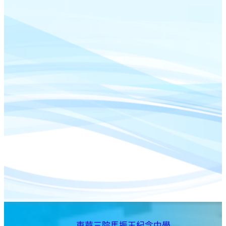
東華三院馬振玉紀念中學