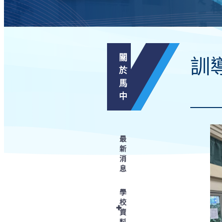
關
訓
於
馬
中
最
新
消
息
學
校
+
資
料