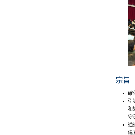
宗旨
確
引
和
守
通
建