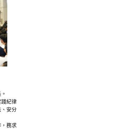
長。
實踐紀律
法、安分
作，務求
。