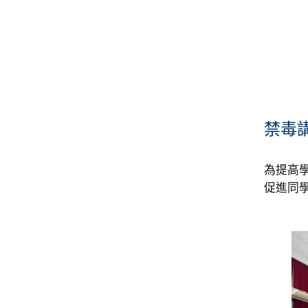
禁毒
為提高
促進同