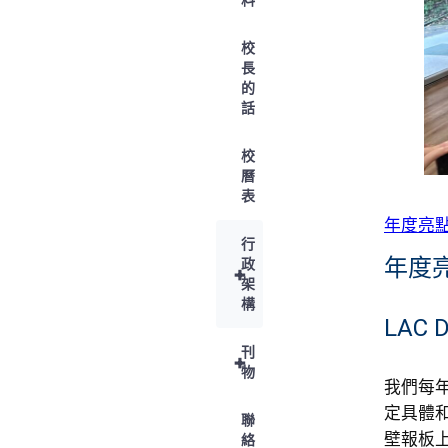
校
長
的
話
校
曆
表
年度亮
行
年度
政
+
架
構
LAC 
刊
+
物
我們每年
定具體
聯
壁報板
絡