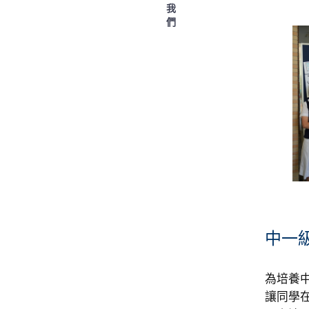
我
們
中一
為培養
讓同學