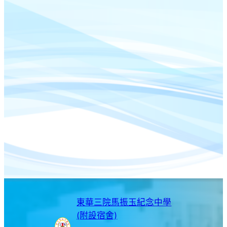
東華三院馬振玉紀念中學
(附設宿舍)