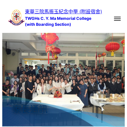
跳
東華三院馬振玉紀念中學 (附設宿舍)
至
TWGHs C. Y. Ma Memorial College
主
(with Boarding Section)
要
內
容
家長通訊