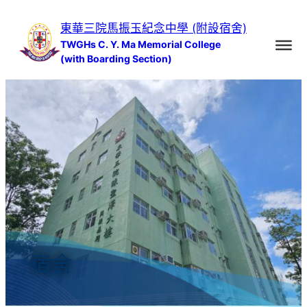
跳
東華三院馬振玉紀念中學 (附設宿舍)
至
TWGHs C. Y. Ma Memorial College
主
(with Boarding Section)
要
內
容
宿舍