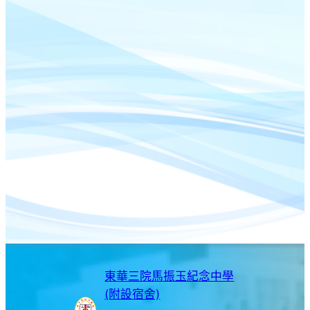
東華三院馬振玉紀念中學
(附設宿舍)