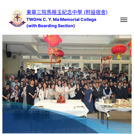
跳
東華三院馬振玉紀念中學 (附設宿舍)
至
TWGHs C. Y. Ma Memorial College
主
(with Boarding Section)
要
內
容
家長通訊