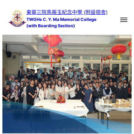
跳
東華三院馬振玉紀念中學 (附設宿舍)
至
TWGHs C. Y. Ma Memorial College
主
(with Boarding Section)
要
內
容
家長通訊