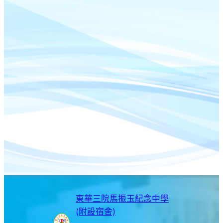
東華三院馬振玉紀念中學
(附設宿舍)