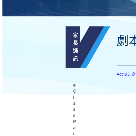
家
劇
長
通
訊
Act193
e
C
l
a
s
s
P
a
r