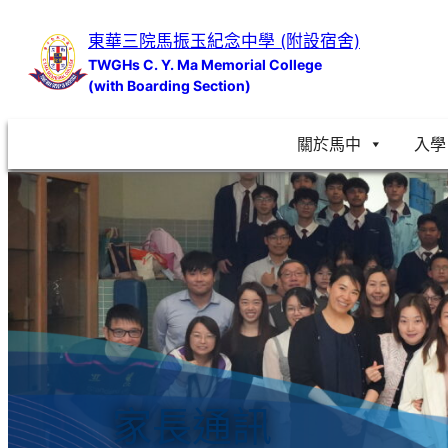
跳
東華三院馬振玉紀念中學 (附設宿舍)
至
TWGHs C. Y. Ma Memorial College
主
(with Boarding Section)
要
內
關於馬中
入學
容
家長通訊