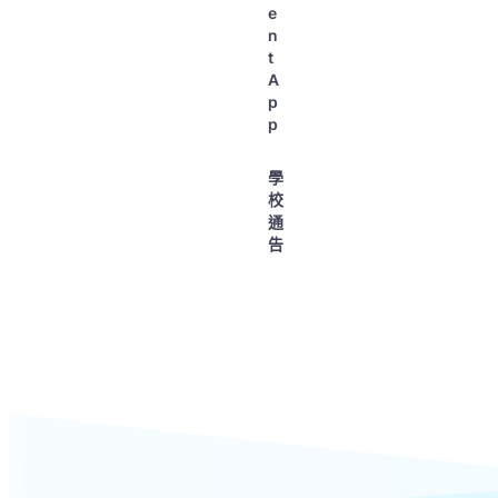
e
n
t
A
p
p
學
校
通
告