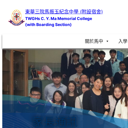
跳
東華三院馬振玉紀念中學 (附設宿舍)
至
TWGHs C. Y. Ma Memorial College
主
(with Boarding Section)
要
內
關於馬中
入學
容
家長通訊