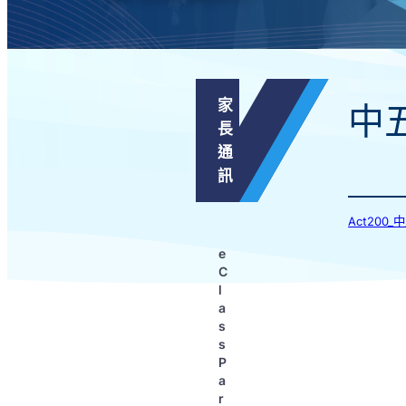
家
中
長
通
訊
Act200
e
C
l
a
s
s
P
a
r