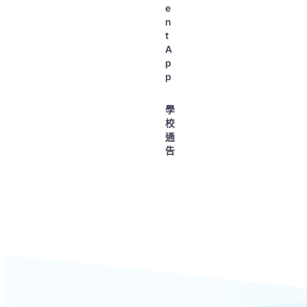
e
n
t
A
p
p
學
校
通
告