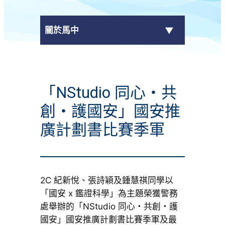
關於馬中
最新消息
「NStudio 同心・共
+
學校資料
創・護國安」國安推
校長的話
廣計劃書比賽季軍
校曆表
+
行政架構
2C 紀新悅、張詩穎及鍾慧祺同學以
+
「國安 x 鑑證科學」為主題榮獲警務
刊物
處舉辦的「NStudio 同心・共創・護
聯絡我們
國安」國安推廣計劃書比賽季軍及最