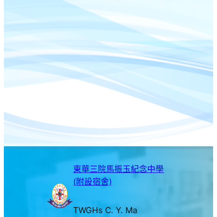
東華三院馬振玉紀念中學
(附設宿舍)
TWGHs C. Y. Ma