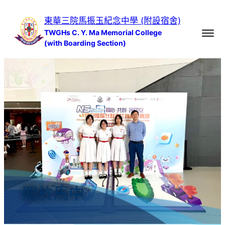
跳
東華三院馬振玉紀念中學 (附設宿舍)
至
TWGHs C. Y. Ma Memorial College
主
(with Boarding Section)
要
內
容
關於馬中