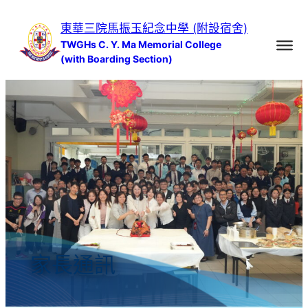
跳
東華三院馬振玉紀念中學 (附設宿舍)
至
TWGHs C. Y. Ma Memorial College
主
(with Boarding Section)
要
內
容
家長通訊