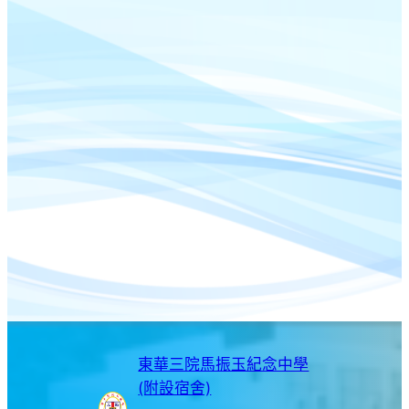
東華三院馬振玉紀念中學
(附設宿舍)