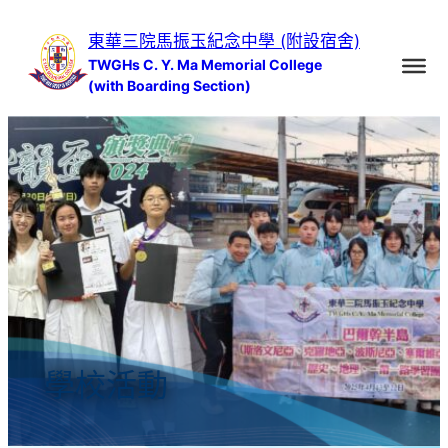
跳
東華三院馬振玉紀念中學 (附設宿舍)
至
TWGHs C. Y. Ma Memorial College
主
(with Boarding Section)
要
內
容
學校活動