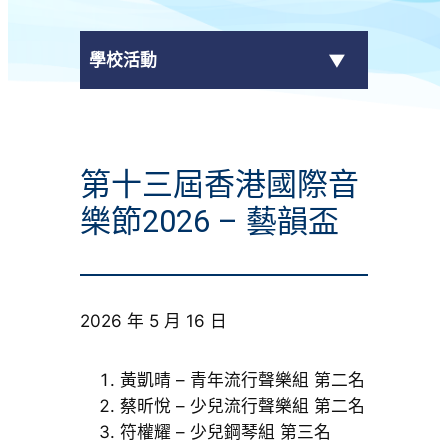
學校活動
傳媒報導
第十三屆香港國際音
校外獎項
樂節2026 – 藝韻盃
學校活動
學生作品
2026 年 5 月 16 日
校園電視台
黃凱晴 – 青年流行聲樂組 第二名
榮譽榜
蔡昕悅 – 少兒流行聲樂組 第二名
符權耀 – 少兒鋼琴組 第三名