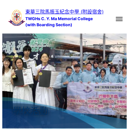
跳
東華三院馬振玉紀念中學 (附設宿舍)
至
TWGHs C. Y. Ma Memorial College
主
(with Boarding Section)
要
內
容
學校活動