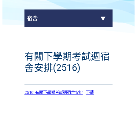
宿舍
服務簡介
有關下學期考試週宿
宿舍最新消息
舍安排(2516)
申請宿位
宿舍相片
2516_有關下學期考試週宿舍安排
下載
宿舍電視
宿舍通告
宿生分享