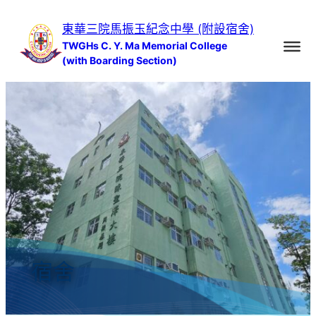
跳
東華三院馬振玉紀念中學 (附設宿舍)
至
TWGHs C. Y. Ma Memorial College
主
(with Boarding Section)
要
內
容
宿舍