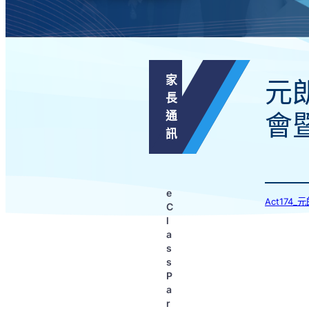
家
元
長
通
會
訊
e
Act17
C
l
a
s
s
P
a
r