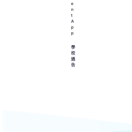
e
n
t
A
p
p
學
校
通
告