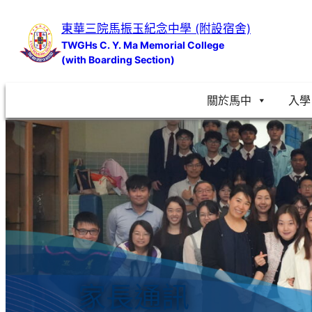
跳
東華三院馬振玉紀念中學 (附設宿舍)
至
TWGHs C. Y. Ma Memorial College
主
(with Boarding Section)
要
內
關於馬中
入學
容
家長通訊