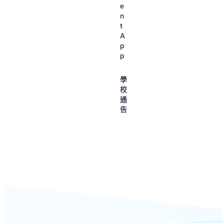
e
n
t
A
p
p
學
校
通
告