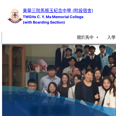
跳
東華三院馬振玉紀念中學 (附設宿舍)
至
TWGHs C. Y. Ma Memorial College
主
(with Boarding Section)
要
內
關於馬中
入學
容
家長通訊