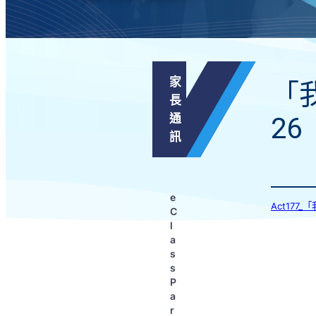
家
「
長
通
26
訊
e
Act177
C
l
a
s
s
P
a
r