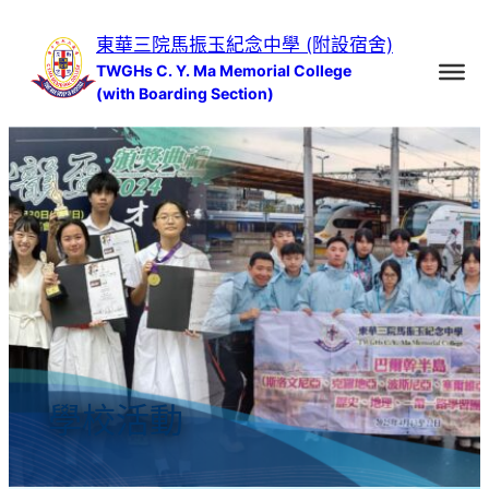
跳
東華三院馬振玉紀念中學 (附設宿舍)
至
TWGHs C. Y. Ma Memorial College
主
(with Boarding Section)
要
內
容
學校活動