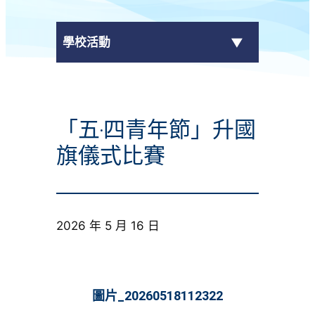
學校活動
傳媒報導
「五‧四青年節」升國
校外獎項
旗儀式比賽
學校活動
學生作品
2026 年 5 月 16 日
校園電視台
榮譽榜
圖片_20260518112322